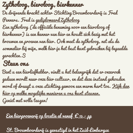
Zytholoog, bieroloog, bierkenner
De drijvende kracht achter Stichting Brouwboerderij is Fred
Penners. Fred is
gediplomeerd Zytholoog
Een zytholoog (de officiële benaming voor een bieroloog of
bierkenner) is een kenner van bier en houdt zich bezig met het
brouwen en proeven van bier. Ook weet de zytholoog, net als de
sommelier bij wijn, welk bier je het best kunt gebruiken bij bepaalde
gerechten.S
Steun ons
Bent u een bierliefhebber, vindt u het belangrijk dat er onzeroek
gedaan wordt naar onze bier cultuur, en dat deze instand gehouden
word of draagt u onze stichting gewoon een warm hart toe.
Kijk dan
hier op welke mogelijke manieren u ons kunt steunen.
Geniet met volle teugen!
Een bierproeverij op locatie al vanaf €15,- p
p
St. Brouwboerderij is gevestigd in het Zuid-Limburgse