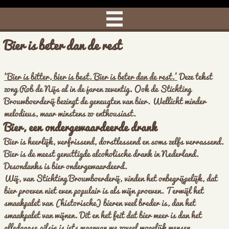
Bier is beter dan de rest
‘Bier is bitter, bier is best. Bier is beter dan de rest.’
Deze tekst
zong Rob de Nijs al in de jaren zeventig. Ook de Stichting
Brouwboerderij bezingt de geneugten van bier. Wellicht minder
melodieus, maar minstens zo enthousiast.
Bier, een ondergewaardeerde drank
Bier is heerlijk, verfrissend, dorstlessend en soms zelfs verrassend.
Bier is de meest genuttigde alcoholische drank in Nederland.
Desondanks is bier ondergewaardeerd.
Wij, van Stichting Brouwboerderij, vinden het onbegrijpelijk, dat
bier proeven niet even populair is als wijn proeven. Terwijl het
smaakpalet van (historische) bieren veel breder is, dan het
smaakpalet van wijnen. Dit en het feit dat bier meer is dan het
alledaagse pilsje is iets waarvan we zoveel mogelijk mensen