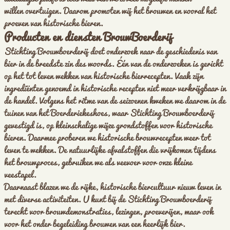
willen overtuigen. Daarom promoten wij het brouwen en vooral het
proeven van historische bieren.
Producten en diensten BrouwBoerderij
Stichting Brouwboerderij doet onderzoek naar de geschiedenis van
bier in de breedste zin des woords. Één van de onderzoeken is gericht
op het tot leven wekken van historische bierrecepten. Vaak zijn
ingrediënten genoemd in historische recepten niet meer verkrijgbaar in
de handel. Volgens het ritme van de seizoenen kweken we daarom in de
tuinen van het Boerderiekeshoes, waar Stichting Brouwboerderij
gevestigd is, op kleinschalige wijze grondstoffen voor historische
bieren. Daarmee proberen we historische brouwrecepten weer tot
leven te wekken. De natuurlijke afvalstoffen die vrijkomen tijdens
het brouwproces, gebruiken we als veevoer voor onze kleine
veestapel.
Daarnaast blazen we de rijke, historische biercultuur nieuw leven in
met diverse activiteiten. U kunt bij de Stichting Brouwboerderij
terecht voor brouwdemonstraties, lezingen, proeverijen, maar ook
voor het onder begeleiding brouwen van een heerlijk bier.