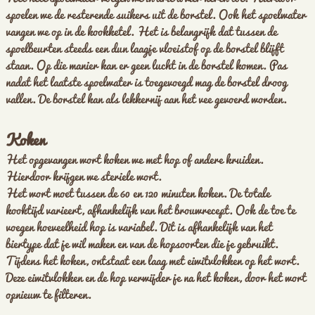
spoelen we de resterende suikers uit de borstel. Ook het spoelwater
vangen we op in de kookketel. Het is belangrijk dat tussen de
spoelbeurten steeds een dun laagje vloeistof op de borstel blijft
staan. Op die manier kan er geen lucht in de borstel komen. Pas
nadat het laatste spoelwater is toegevoegd mag de borstel droog
vallen. De borstel kan als lekkernij aan het vee gevoerd worden.
Koken
Het opgevangen wort koken we met hop of andere kruiden.
Hierdoor krijgen we steriele wort.
Het wort moet tussen de 60 en 120 minuten koken. De totale
kooktijd varieert, afhankelijk van het brouwrecept. Ook de toe te
voegen hoeveelheid hop is variabel. Dit is afhankelijk van het
biertype dat je wil maken en van de hopsoorten die je gebruikt.
Tijdens het koken, ontstaat een laag met eiwitvlokken op het wort.
Deze eiwitvlokken en de hop verwijder je na het koken, door het wort
opnieuw te filteren.