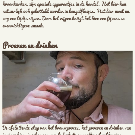
kroonkurken, zijn speciale apparaatjes in de handel. Het bier kan
natuurlijk ook gebotteld worden in beugelflesjes. Het bier moet nu
nog een tijdje rijpen. Door het rijpen krijgt het bier een fijnere en
evenwichtigere smaak.
Proeven en drinken
De afsluitende stap van het brouwproces, het proeven en drinken van
je eigen bier, is zeker een van de leukste en geeft veel voldoening.