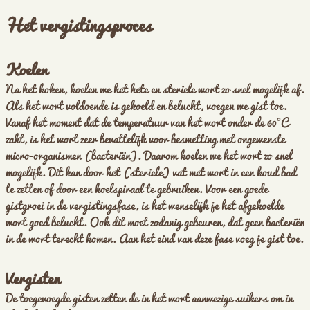
Het vergistingsproces
Koelen
Na het koken, koelen we het hete en steriele wort zo snel mogelijk af.
Als het wort voldoende is gekoeld en belucht, voegen we gist toe.
Vanaf het moment dat de temperatuur van het wort onder de 60°C
zakt, is het wort zeer bevattelijk voor besmetting met ongewenste
micro-organismen (bacteriën). Daarom koelen we het wort zo snel
mogelijk. Dit kan door het (steriele) vat met wort in een koud bad
te zetten of door een koelspiraal te gebruiken. Voor een goede
gistgroei in de vergistingsfase, is het wenselijk je het afgekoelde
wort goed belucht. Ook dit moet zodanig gebeuren, dat geen bacteriën
in de wort terecht komen. Aan het eind van deze fase voeg je gist toe.
Vergisten
De toegevoegde gisten zetten de in het wort aanwezige suikers om in