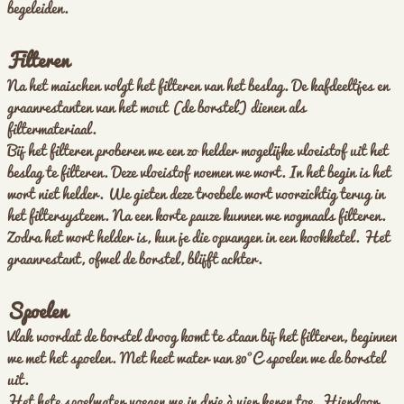
begeleiden.
Filteren
Na het maischen volgt het filteren van het beslag. De kafdeeltjes en
graanrestanten van het mout (de borstel) dienen als
filtermateriaal.
Bij het filteren proberen we een zo helder mogelijke vloeistof uit het
beslag te filteren. Deze vloeistof noemen we wort. In het begin is het
wort niet helder. We gieten deze troebele wort voorzichtig terug in
het filtersysteem. Na een korte pauze kunnen we nogmaals filteren.
Zodra het wort helder is, kun je die opvangen in een kookketel. Het
graanrestant, ofwel de borstel, blijft achter.
Spoelen
Vlak voordat de borstel droog komt te staan bij het filteren, beginnen
we met het spoelen. Met heet water van 80°C spoelen we de borstel
uit.
Het hete spoelwater voegen we in drie à vier keren toe. Hierdoor