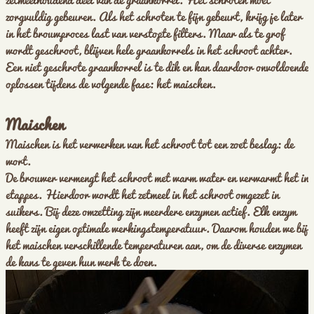
zorgvuldig gebeuren. Als het schroten te fijn gebeurt, krijg je later
in het brouwproces last van verstopte filters. Maar als te grof
wordt geschroot, blijven hele graankorrels in het schroot achter.
Een niet geschrote graankorrel is te dik en kan daardoor onvoldoende
oplossen tijdens de volgende fase: het maischen.
Maischen
Maischen is het verwerken van het schroot tot een zoet beslag: de
wort.
De brouwer vermengt het schroot met warm water en verwarmt het in
etappes. Hierdoor wordt het zetmeel in het schroot omgezet in
suikers. Bij deze omzetting zijn meerdere enzymen actief. Elk enzym
heeft zijn eigen optimale werkingstemperatuur. Daarom houden we bij
het maischen verschillende temperaturen aan, om de diverse enzymen
de kans te geven hun werk te doen.