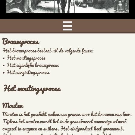
Brouwproces
Het brouwproces bestaat uit de volgende fasen:
• Het moutingsproces
• Het eigenlijke brouwproces
• Het vergistingsproces
Het moutingsproces
Mouten
Mouten is het geschikt maken van granen voor het brouwen van bier.
Tijdens het mouten wordt het in de graankorrel aanwezige zetmeel
omgezet in enzymen en suikers. Het eindproduct heet groenmout.