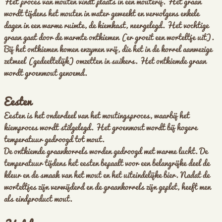
Het proces van mouten vindt plaats in een mouterij. Het graan
wordt tijdens het mouten in water geweekt en vervolgens enkele
dagen in een warme ruimte, de kiemkast, neergelegd. Het vochtige
graan gaat door de warmte ontkiemen (er groeit een worteltje uit).
Bij het ontkiemen komen enzymen vrij, die het in de korrel aanwezige
zetmeel (gedeeltelijk) omzetten in suikers. Het ontkiemde graan
wordt groenmout genoemd.
Eesten
Eesten is het onderdeel van het moutingsproces, waarbij het
kiemproces wordt stilgelegd. Het groenmout wordt bij hogere
temperatuur gedroogd tot mout.
De ontkiemde graankorrels worden gedroogd met warme lucht. De
temperatuur tijdens het eesten bepaalt voor een belangrijke deel de
kleur en de smaak van het mout en het uiteindelijke bier. Nadat de
worteltjes zijn verwijderd en de graankorrels zijn geplet, heeft men
als eindproduct mout.