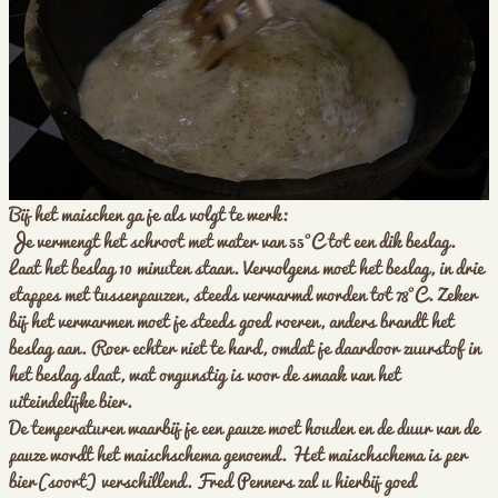
Bij het maischen ga je als volgt te werk:
Je vermengt het schroot met water van 55°C tot een dik beslag.
Laat het beslag 10 minuten staan. Vervolgens moet het beslag, in drie
etappes met tussenpauzen, steeds verwarmd worden tot 78°C. Zeker
bij het verwarmen moet je steeds goed roeren, anders brandt het
beslag aan. Roer echter niet te hard, omdat je daardoor zuurstof in
het beslag slaat, wat ongunstig is voor de smaak van het
uiteindelijke bier.
De temperaturen waarbij je een pauze moet houden en de duur van de
pauze wordt het maischschema genoemd. Het maischschema is per
bier(soort) verschillend. Fred Penners zal u hierbij goed