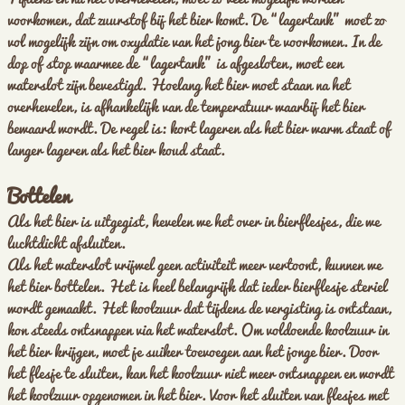
voorkomen, dat zuurstof bij het bier komt. De “lagertank” moet zo
vol mogelijk zijn om oxydatie van het jong bier te voorkomen. In de
dop of stop waarmee de “lagertank” is afgesloten, moet een
waterslot zijn bevestigd. Hoelang het bier moet staan na het
overhevelen, is afhankelijk van de temperatuur waarbij het bier
bewaard wordt. De regel is: kort lageren als het bier warm staat of
langer lageren als het bier koud staat.
Bottelen
Als het bier is uitgegist, hevelen we het over in bierflesjes, die we
luchtdicht afsluiten.
Als het waterslot vrijwel geen activiteit meer vertoont, kunnen we
het bier bottelen. Het is heel belangrijk dat ieder bierflesje steriel
wordt gemaakt. Het koolzuur dat tijdens de vergisting is ontstaan,
kon steeds ontsnappen via het waterslot. Om voldoende koolzuur in
het bier krijgen, moet je suiker toevoegen aan het jonge bier. Door
het flesje te sluiten, kan het koolzuur niet meer ontsnappen en wordt
het koolzuur opgenomen in het bier. Voor het sluiten van flesjes met