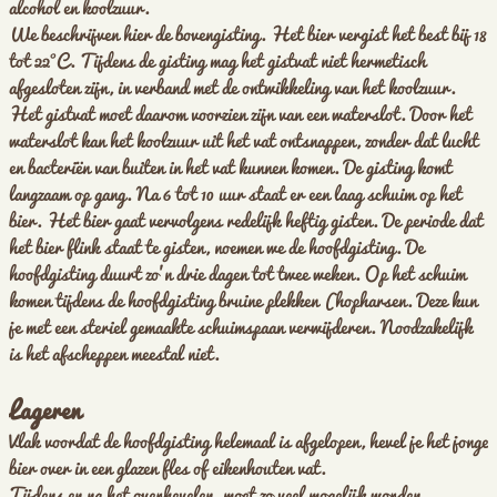
alcohol en koolzuur.
We beschrijven hier de bovengisting. Het bier vergist het best bij 18
tot 22°C. Tijdens de gisting mag het gistvat niet hermetisch
afgesloten zijn, in verband met de ontwikkeling van het koolzuur.
Het gistvat moet daarom voorzien zijn van een waterslot. Door het
waterslot kan het koolzuur uit het vat ontsnappen, zonder dat lucht
en bacteriën van buiten in het vat kunnen komen. De gisting komt
langzaam op gang. Na 6 tot 10 uur staat er een laag schuim op het
bier. Het bier gaat vervolgens redelijk heftig gisten. De periode dat
het bier flink staat te gisten, noemen we de hoofdgisting. De
hoofdgisting duurt zo’n drie dagen tot twee weken. Op het schuim
komen tijdens de hoofdgisting bruine plekken (hopharsen. Deze kun
je met een steriel gemaakte schuimspaan verwijderen. Noodzakelijk
is het afscheppen meestal niet.
Lageren
Vlak voordat de hoofdgisting helemaal is afgelopen, hevel je het jonge
bier over in een glazen fles of eikenhouten vat.
Tijdens en na het overhevelen, moet zo veel mogelijk worden