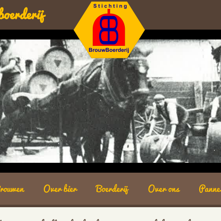
boerderij
rouwen
Over bier
Boerderij
Over ons
Panne