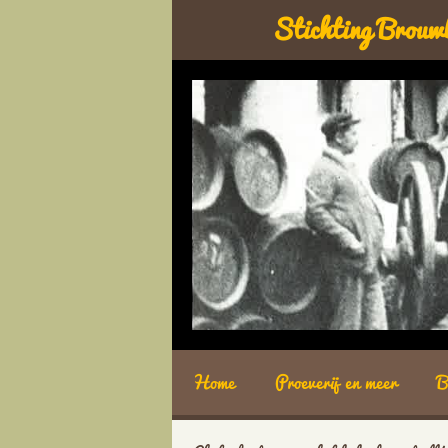
Stichting Brouw
Home
Proeverij en meer
B