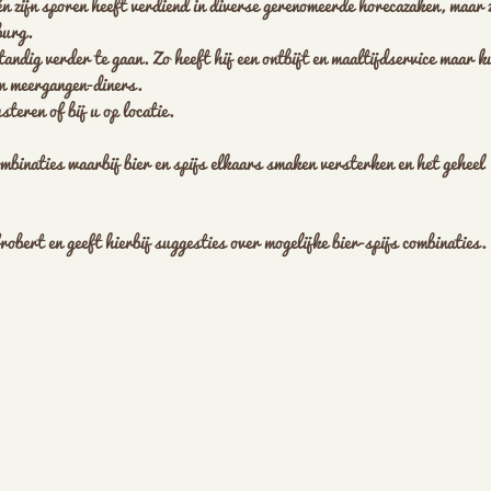
één zijn sporen heeft verdiend in diverse gerenomeerde horecazaken, maar z
burg.
standig verder te gaan. Zo heeft hij een ontbijt en maaltijdservice maar k
en meergangen-diners.
steren of bij u op locatie.
ombinaties waarbij bier en spijs elkaars smaken versterken en het geheel
obert en geeft hierbij suggesties over mogelijke bier-spijs combinaties.