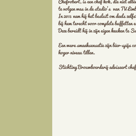
Chefrobert, is een chef kok, die niet all
te volgen was in de studio’s van TV Lim
In 2015 nam hij het besluit om deels zelf
bij hem terecht voor complete buffetten 
Deze bereidt hij in zijn eigen keuken te Su
Een ware smaaksensatie zijn bier-spijs c
hoger niveau tillen.
Stichting Brouwboerderij adviseert chefr