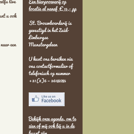
elfs live
Een bierproeverij op
locatie al vanaf €15,- p
p
unt u ook
St. Brouwboerderij is
gevestigd in het Zuid-
Limburgse
 naar een
Munstergeleen
U kunt ons bereiken via
ons contactformulier of
telefonisch op nummer
+31(0)6 – 36182785
Bekijk onze agenda, om te
zien of wij ook bij u in de
buurt zijn.